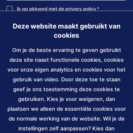
Ik ga akkoord met de privacy policy
*
Deze website maakt gebruikt van
Inschrijven
cookies
Om je de beste ervaring te geven gebruikt
Contact
deze site naast functionele cookies, cookies
030 - 239 82 70
voor onze eigen analytics en cookies voor het
gebruik van video. Door deze toe te staan
info@accessibility.nl
(verzendt
email)
geef je ons toestemming deze cookies te
gebruiken. Kies je voor weigeren, dan
Sociale
LinkedIn
YouTube
media
plaatsen we alleen de essentiële cookies voor
van
van
de normale werking van de website. Wil je de
Stichting
Stichting
Verbonden
ANBI,
W3C
instellingen zelf aanpassen? Kies dan
Accessibility
Accessibility