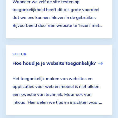
Wanneer we zelf de site testen op
toegankelijkheid heeft dit als grote voordeel
dat we ons kunnen inleven in de gebruiker.
Bijvoorbeeld door een website te 'lezen' met
behulp van voorleessoftware. Op die manier
ontdekken we snel op welke onderdelen de
website nog ontoegankelijk is. Of waar de
SECTOR
website nog foutjes vertoont die je op het oog
Hoe houd je je website toegankelijk?
niet zo snel ziet. Ook bestaan er tools die het
mogelijk maken om je site deels automatisch
Het toegankelijk maken van websites en
op toegankelijkheid te testen.
applicaties voor web en mobiel is niet alleen
een kwestie van techniek. Maar ook van
inhoud. Hier delen we tips en inzichten waar
webredacteuren en andere content creators
mee aan de slag kunnen.