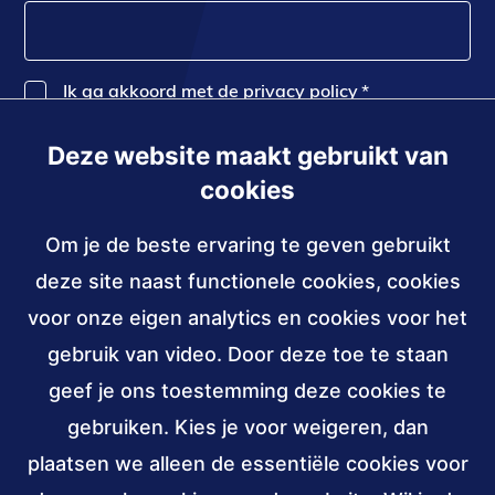
Ik ga akkoord met de privacy policy
*
Deze website maakt gebruikt van
Inschrijven
cookies
Om je de beste ervaring te geven gebruikt
Contact
deze site naast functionele cookies, cookies
030 - 239 82 70
voor onze eigen analytics en cookies voor het
gebruik van video. Door deze toe te staan
info@accessibility.nl
(verzendt
email)
geef je ons toestemming deze cookies te
gebruiken. Kies je voor weigeren, dan
Sociale
LinkedIn
YouTube
media
plaatsen we alleen de essentiële cookies voor
van
van