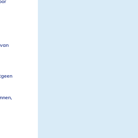
oor
 van
tgeen
innen,