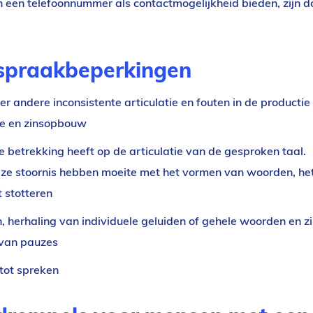
n een telefoonnummer als contactmogelijkheid bieden, zijn d
spraakbeperkingen
er andere inconsistente articulatie en fouten in de productie
e en zinsopbouw
e betrekking heeft op de articulatie van de
gesproken taal
.
eze stoornis hebben moeite met het vormen van woorden, he
t stotteren
, herhaling van individuele geluiden of gehele woorden en z
l van pauzes
tot spreken