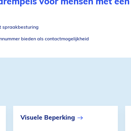
drempels voor mensen met een
t spraakbesturing
onnummer bieden als contactmogelijkheid
Visuele Beperking