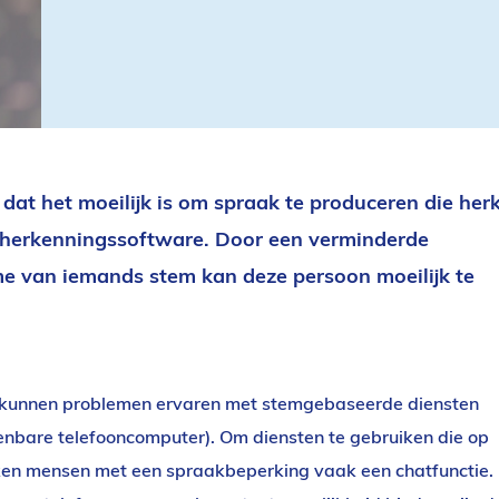
dat het moeilijk is om spraak te produceren die her
kherkenningssoftware. Door een verminderde
ume van iemands stem kan deze persoon moeilijk te
kunnen problemen ervaren met stemgebaseerde diensten
enbare telefooncomputer). Om diensten te gebruiken die op
ken mensen met een spraakbeperking vaak een chatfunctie.