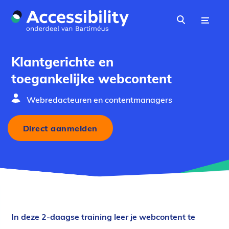
Naar hoofdinhoud
Menu
Zoeken
Klantgerichte en
toegankelijke webcontent
Webredacteuren en contentmanagers
Direct aanmelden
In deze 2-daagse training leer je webcontent te