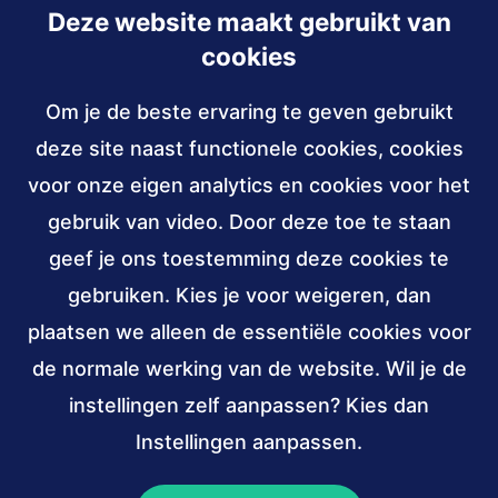
Deze website maakt gebruikt van
Inschrijven
cookies
Om je de beste ervaring te geven gebruikt
Contact
deze site naast functionele cookies, cookies
030 - 239 82 70
voor onze eigen analytics en cookies voor het
gebruik van video. Door deze toe te staan
info@accessibility.nl
(verzendt
email)
geef je ons toestemming deze cookies te
gebruiken. Kies je voor weigeren, dan
Sociale
LinkedIn
YouTube
media
plaatsen we alleen de essentiële cookies voor
van
van
de normale werking van de website. Wil je de
Stichting
Stichting
Verbonden
ANBI,
W3C
instellingen zelf aanpassen? Kies dan
Accessibility
Accessibility
aan
public
membership
Instellingen aanpassen.
(externe
(externe
benefit
link)
link)