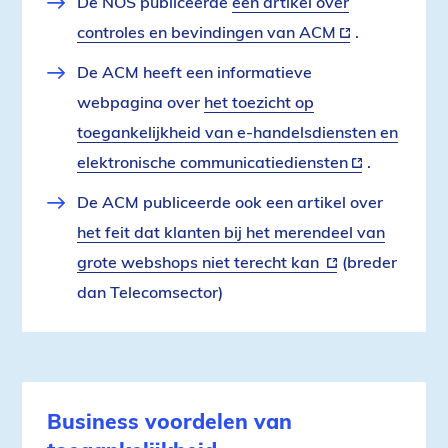
De NOS publiceerde
een artikel over
controles en bevindingen van ACM
(externe
.
link)
De ACM heeft een informatieve
webpagina over
het toezicht op
toegankelijkheid van e-handelsdiensten en
elektronische communicatiediensten
(externe
.
link)
De ACM publiceerde ook een artikel over
het feit dat klanten bij het merendeel van
grote webshops niet terecht kan
(externe
(breder
dan Telecomsector)
link)
Business voordelen van