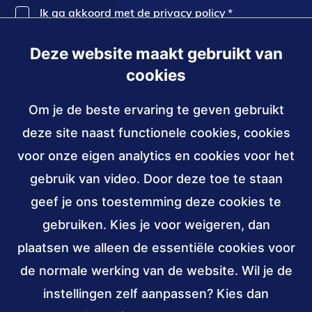
Ik ga akkoord met de privacy policy
*
Deze website maakt gebruikt van
Inschrijven
cookies
Om je de beste ervaring te geven gebruikt
Contact
deze site naast functionele cookies, cookies
030 - 239 82 70
voor onze eigen analytics en cookies voor het
gebruik van video. Door deze toe te staan
info@accessibility.nl
(verzendt
email)
geef je ons toestemming deze cookies te
gebruiken. Kies je voor weigeren, dan
Sociale
LinkedIn
YouTube
media
plaatsen we alleen de essentiële cookies voor
van
van
de normale werking van de website. Wil je de
Stichting
Stichting
Verbonden
ANBI,
W3C
instellingen zelf aanpassen? Kies dan
Accessibility
Accessibility
aan
public
membership