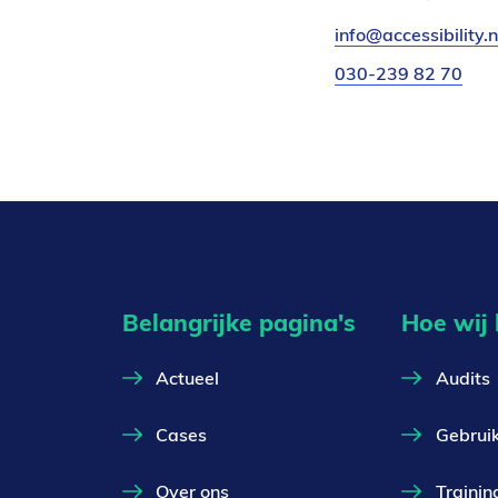
E-
info@accessibility.n
mail:
Telefoonnummer:
030-239 82 70
Belangrijke pagina's
Hoe wij
Actueel
Audits
Cases
Gebrui
Over ons
Trainin