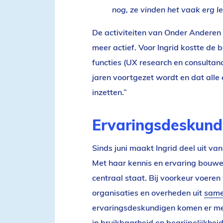
nog, ze vinden het vaak erg l
De activiteiten van Onder Anderen w
meer actief. Voor Ingrid kostte de
functies (
UX research
en consultancy
jaren voortgezet wordt en dat alle
inzetten.”
Ervaringsdeskund
Sinds juni maakt Ingrid deel uit va
Met haar kennis en ervaring bouw
centraal staat. Bij voorkeur voere
organisaties en overheden uit
same
ervaringsdeskundigen komen er me
in bruikbaarheid en begrijpelijkheid