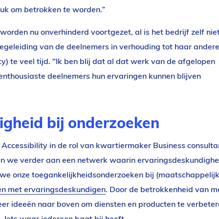
euk om betrokken te worden.”
orden nu onverhinderd voortgezet, al is het bedrijf zelf nie
 begeleiding van de deelnemers in verhouding tot haar ander
) te veel tijd. "Ik ben blij dat al dat werk van de afgelopen
 enthousiaste deelnemers hun ervaringen kunnen blijven
igheid bij onderzoeken
n Accessibility in de rol van kwartiermaker Business consulta
en we verder aan een netwerk waarin ervaringsdeskundighe
n we onze toegankelijkheidsonderzoeken bij (maatschappelijk
n met ervaringsdeskundigen
. Door de betrokkenheid van m
er ideeën naar boven om diensten en producten te verbeter
. Iets waar iedereen baat bij heeft.