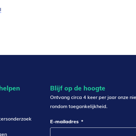
l
(verzendt
email)
 helpen
Blijf op de hoogte
Ontvang circa 4 keer per jaar onze ni
rondom toegankelijkheid.
kersonderzoek
E-mailadres
*
gen