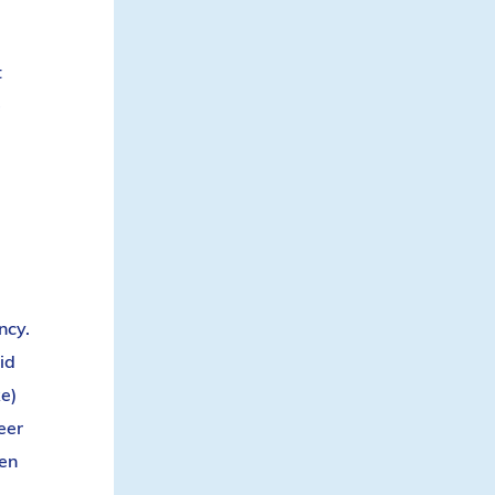
t
e
ncy.
id
e)
eer
en