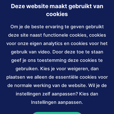
Deze website maakt gebruikt van
Inschrijven
cookies
Om je de beste ervaring te geven gebruikt
Contact
deze site naast functionele cookies, cookies
030 - 239 82 70
voor onze eigen analytics en cookies voor het
gebruik van video. Door deze toe te staan
info@accessibility.nl
(verzendt
email)
geef je ons toestemming deze cookies te
gebruiken. Kies je voor weigeren, dan
Sociale
LinkedIn
YouTube
media
plaatsen we alleen de essentiële cookies voor
van
van
de normale werking van de website. Wil je de
Stichting
Stichting
Verbonden
ANBI,
W3C
instellingen zelf aanpassen? Kies dan
Accessibility
Accessibility
aan
public
membership
Instellingen aanpassen.
(externe
(externe
benefit
link)
link)