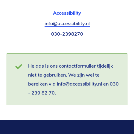
Accessibility
E-
info@accessibility.nl
(verzendt
mail:
email)
Telefoonnummer:
030-2398270
Statusbericht
Helaas is ons contactformulier tijdelijk
niet te gebruiken. We zijn wel te
bereiken via
info@accessibility.nl
(verzendt
en 030
- 239 82 70.
email)