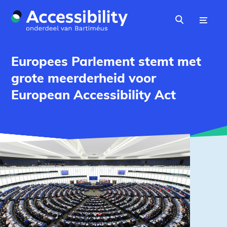
Naar hoofdinhoud
Menu
Zoeken
Europees Parlement stemt met
grote meerderheid voor
European Accessibility Act