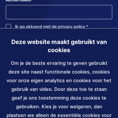
Ik ga akkoord met de privacy policy
*
Deze website maakt gebruikt van
Inschrijven
cookies
Om je de beste ervaring te geven gebruikt
Contact
deze site naast functionele cookies, cookies
030 - 239 82 70
voor onze eigen analytics en cookies voor het
gebruik van video. Door deze toe te staan
info@accessibility.nl
(verzendt
email)
geef je ons toestemming deze cookies te
gebruiken. Kies je voor weigeren, dan
Sociale
LinkedIn
YouTube
media
plaatsen we alleen de essentiële cookies voor