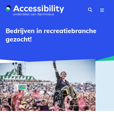
Naar hoofdinhoud
Menu
Zoeken
Bedrijven in recreatiebranche
gezocht!