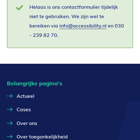
Statusbericht
Helaas is ons contactformulier tijdelijk
niet te gebruiken. We zijn wel te
bereiken via
info@accessibility.nl
(verzendt
en 030
- 239 82 70.
email)
Belangrijke pagina's
Actueel
Cases
Over ons
Over toegankelijkheid