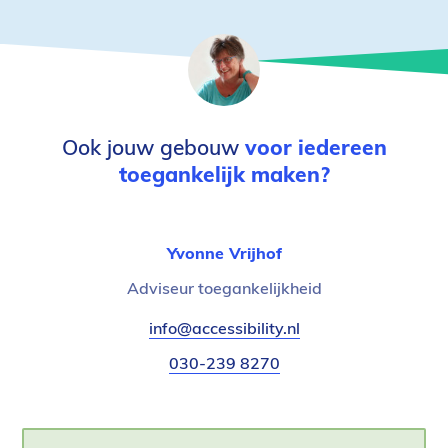
Ook jouw gebouw
voor iedereen
toegankelijk maken?
Yvonne Vrijhof
Functietitel:
Adviseur toegankelijkheid
E-
info@accessibility.nl
(verzendt
mail:
email)
Telefoonnummer:
030-239 8270