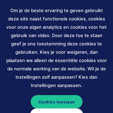
Om je de beste ervaring te geven gebruikt
Contact
deze site naast functionele cookies, cookies
030 - 239 82 70
voor onze eigen analytics en cookies voor het
gebruik van video. Door deze toe te staan
info@accessibility.nl
(verzendt
email)
geef je ons toestemming deze cookies te
gebruiken. Kies je voor weigeren, dan
Sociale
LinkedIn
YouTube
media
plaatsen we alleen de essentiële cookies voor
van
van
de normale werking van de website. Wil je de
Stichting
Stichting
Verbonden
ANBI,
W3C
instellingen zelf aanpassen? Kies dan
Accessibility
Accessibility
aan
public
membership
Instellingen aanpassen.
(externe
(externe
benefit
link)
link)
institutions
Cookies toestaan
© 2026 Stichting Accessibility