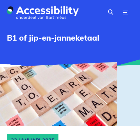
Naar hoofdinhoud
Menu
Zoeken
B1 of jip-en-janneketaal