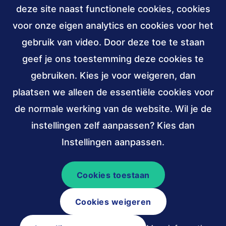
deze site naast functionele cookies, cookies
030 - 239 82 70
voor onze eigen analytics en cookies voor het
gebruik van video. Door deze toe te staan
info@accessibility.nl
(verzendt
email)
geef je ons toestemming deze cookies te
gebruiken. Kies je voor weigeren, dan
Sociale
LinkedIn
YouTube
media
plaatsen we alleen de essentiële cookies voor
van
van
de normale werking van de website. Wil je de
Stichting
Stichting
Verbonden
ANBI,
W3C
instellingen zelf aanpassen? Kies dan
Accessibility
Accessibility
aan
public
membership
Instellingen aanpassen.
(externe
(externe
benefit
link)
link)
institutions
Cookies toestaan
© 2026 Stichting Accessibility
Cookies weigeren
Algemene voorwaarden
Colofon
Privacy en cookieverklaring
Sitemap