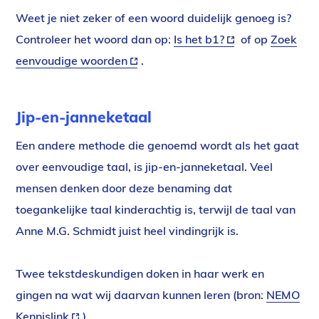
Weet je niet zeker of een woord duidelijk genoeg is?
Controleer het woord dan op:
Is het b1?
(externe
of op
Zoek
eenvoudige woorden
(externe
.
link)
link)
Jip-en-janneketaal
Een andere methode die genoemd wordt als het gaat
over eenvoudige taal, is jip-en-janneketaal. Veel
mensen denken door deze benaming dat
toegankelijke taal kinderachtig is, terwijl de taal van
Anne M.G. Schmidt juist heel vindingrijk is.
Twee tekstdeskundigen doken in haar werk en
gingen na wat wij daarvan kunnen leren (bron:
NEMO
Kennislink
(externe
).