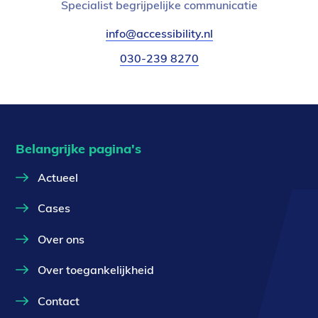
Functietitel:
Specialist begrijpelijke communicatie
E-
info@accessibility.nl
(verzendt
mail:
email)
Telefoonnummer:
030-239 8270
Belangrijke pagina's
Actueel
Cases
Over ons
Over toegankelijkheid
Contact