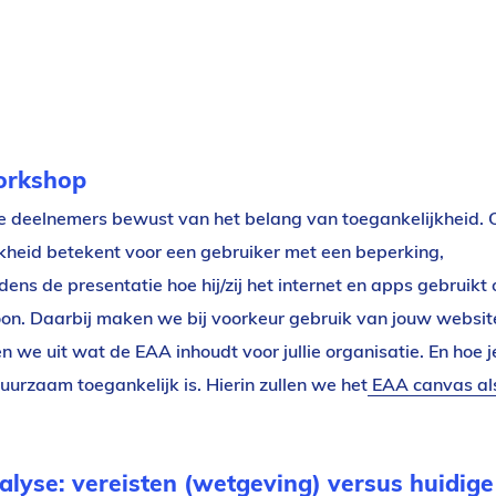
GAP-
analyse
4
Plan
van
workshop
Aanpak
5
deelnemers bewust van het belang van toegankelijkheid.
Uitvoering
jkheid betekent voor een gebruiker met een beperking,
6
dens de presentatie hoe hij/zij het internet en apps gebruikt 
Implementatie
foon. Daarbij maken we bij voorkeur gebruik van jouw websit
en
 we uit wat de EAA inhoudt voor jullie organisatie. E
n hoe j
borging
uurzaam toegankelijk is. Hierin zullen we het
EAA canvas al
alyse: vereisten (wetgeving) versus huidige