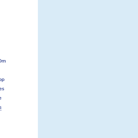
Om
op
es
e
s