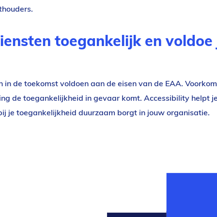
hthouders.
ensten toegankelijk en voldoe 
n in de toekomst voldoen aan de eisen van de EAA. Voorkom
ing de toegankelijkheid in gevaar komt. Accessibility helpt j
 je toegankelijkheid duurzaam borgt in jouw organisatie.
6
gekleurde
blokken