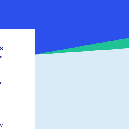
te
en
le
CW