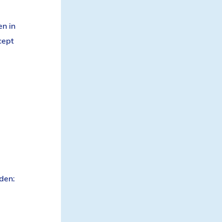
n in
cept
den: