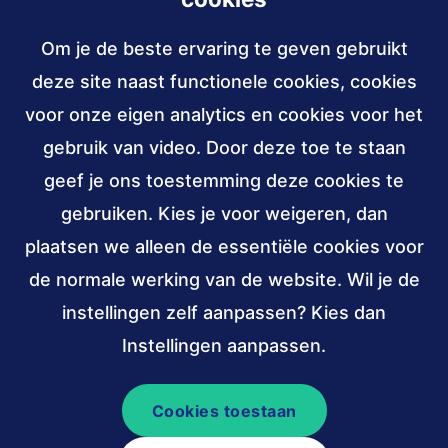
Om je de beste ervaring te geven gebruikt
Contact
deze site naast functionele cookies, cookies
030 - 239 82 70
voor onze eigen analytics en cookies voor het
gebruik van video. Door deze toe te staan
info@accessibility.nl
(verzendt
email)
geef je ons toestemming deze cookies te
gebruiken. Kies je voor weigeren, dan
Sociale
LinkedIn
YouTube
media
plaatsen we alleen de essentiële cookies voor
van
van
de normale werking van de website. Wil je de
Stichting
Stichting
Verbonden
ANBI,
W3C
instellingen zelf aanpassen? Kies dan
Accessibility
Accessibility
aan
public
membership
Instellingen aanpassen.
(externe
(externe
benefit
link)
link)
institutions
Cookies toestaan
© 2026 Stichting Accessibility