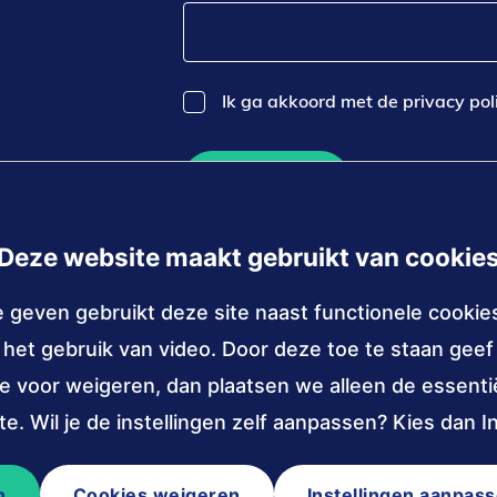
Ik ga akkoord met de privacy pol
Inschrijven
Deze website maakt gebruikt van cookie
e geven gebruikt deze site naast functionele cookie
r het gebruik van video. Door deze toe te staan gee
Sociale
cessibility.nl
(verzendt
je voor weigeren, dan plaatsen we alleen de essent
LinkedIn
You
email)
media
van
van
e. Wil je de instellingen zelf aanpassen? Kies dan I
Stichting
Stic
Accessibili
Acce
n
Cookies weigeren
Instellingen aanpas