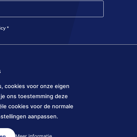
icy
*
s
s, cookies voor onze eigen
f je ons toestemming deze
Verbonden
ANBI,
W3C
iële cookies voor de normale
Tube
public
membership
aan
nstellingen aanpassen.
benefit
hting
institutions
ty
ssibility
Meer informatie
sen