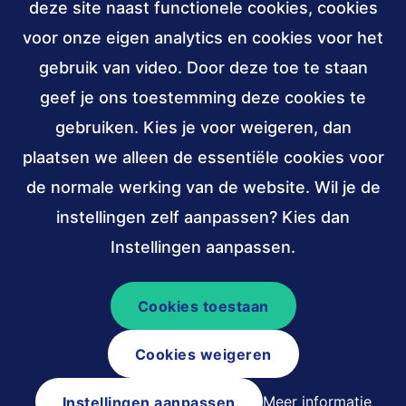
deze site naast functionele cookies, cookies
030 - 239 82 70
voor onze eigen analytics en cookies voor het
gebruik van video. Door deze toe te staan
info@accessibility.nl
(verzendt
email)
geef je ons toestemming deze cookies te
gebruiken. Kies je voor weigeren, dan
Sociale
LinkedIn
YouTube
media
plaatsen we alleen de essentiële cookies voor
van
van
de normale werking van de website. Wil je de
Stichting
Stichting
Verbonden
ANBI,
W3C
instellingen zelf aanpassen? Kies dan
Accessibility
Accessibility
aan
public
membership
Instellingen aanpassen.
(externe
(externe
benefit
link)
link)
institutions
Cookies toestaan
© 2026 Stichting Accessibility
Cookies weigeren
Algemene voorwaarden
Colofon
Privacy en cookieverklaring
Sitemap
Meer informatie
Instellingen aanpassen