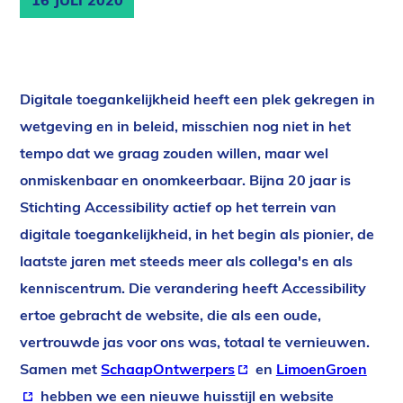
16 JULI 2020
Digitale toegankelijkheid heeft een plek gekregen in
wetgeving en in beleid, misschien nog niet in het
tempo dat we graag zouden willen, maar wel
onmiskenbaar en onomkeerbaar. Bijna 20 jaar is
Stichting Accessibility actief op het terrein van
digitale toegankelijkheid, in het begin als pionier, de
laatste jaren met steeds meer als collega's en als
kenniscentrum. Die verandering heeft Accessibility
ertoe gebracht de website, die als een oude,
vertrouwde jas voor ons was, totaal te vernieuwen.
Samen met
SchaapOntwerpers
(externe
en
LimoenGroen
(exte
hebben we een nieuwe huisstijl en website
link)
link)