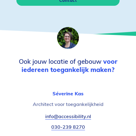
Contact
Ook jouw locatie of gebouw
voor
iedereen toegankelijk maken?
Séverine Kas
Functietitel:
Architect voor toegankelijkheid
E-
info@accessibility.nl
(verzendt
mail:
email)
Telefoonnummer:
030-239 8270