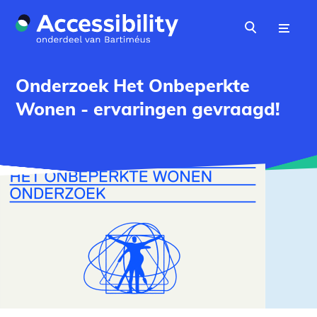
Naar hoofdinhoud
Menu
Zoeken
Onderzoek Het Onbeperkte
Wonen - ervaringen gevraagd!