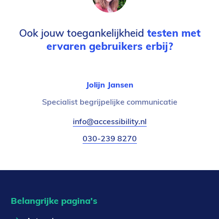
Ook jouw toegankelijkheid
testen met
ervaren gebruikers erbij?
Jolijn Jansen
Functietitel:
Specialist begrijpelijke communicatie
E-
info@accessibility.nl
(verzendt
mail:
email)
Telefoonnummer:
030-239 8270
Belangrijke pagina's