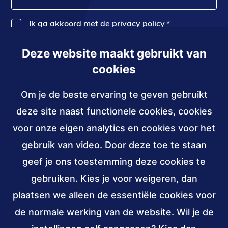
Ik ga akkoord met de privacy policy
*
Deze website maakt gebruikt van
Inschrijven
cookies
Om je de beste ervaring te geven gebruikt
Contact
deze site naast functionele cookies, cookies
030 - 239 82 70
voor onze eigen analytics en cookies voor het
gebruik van video. Door deze toe te staan
info@accessibility.nl
(verzendt
email)
geef je ons toestemming deze cookies te
gebruiken. Kies je voor weigeren, dan
Sociale
LinkedIn
YouTube
media
plaatsen we alleen de essentiële cookies voor
van
van
de normale werking van de website. Wil je de
Stichting
Stichting
Verbonden
ANBI,
W3C