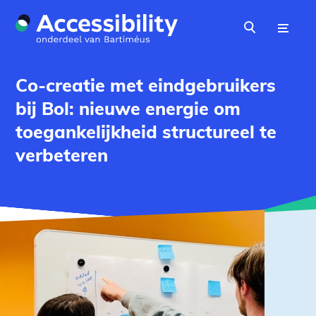
Naar hoofdinhoud
Menu
Zoeken
Co-creatie met eindgebruikers
bij Bol: nieuwe energie om
toegankelijkheid structureel te
verbeteren