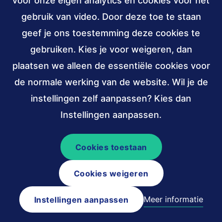
voor onze eigen analytics en cookies voor het
gebruik van video. Door deze toe te staan
info@accessibility.nl
(verzendt
email)
geef je ons toestemming deze cookies te
gebruiken. Kies je voor weigeren, dan
Sociale
LinkedIn
YouTube
media
plaatsen we alleen de essentiële cookies voor
van
van
de normale werking van de website. Wil je de
Stichting
Stichting
Verbonden
ANBI,
W3C
instellingen zelf aanpassen? Kies dan
Accessibility
Accessibility
aan
public
membership
Instellingen aanpassen.
(externe
(externe
benefit
link)
link)
institutions
Cookies toestaan
© 2026 Stichting Accessibility
Cookies weigeren
Algemene voorwaarden
Colofon
Privacy en cookieverklaring
Sitemap
Meer informatie
Instellingen aanpassen
Toegankelijkheidsverklaring