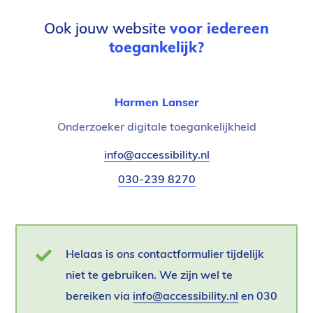
Ook jouw website
voor iedereen
toegankelijk?
Harmen Lanser
Functietitel:
Onderzoeker digitale toegankelijkheid
E-
info@accessibility.nl
(verzendt
mail:
email)
Telefoonnummer:
030-239 8270
Statusbericht
Helaas is ons contactformulier tijdelijk
niet te gebruiken. We zijn wel te
bereiken via
info@accessibility.nl
(verzendt
en 030