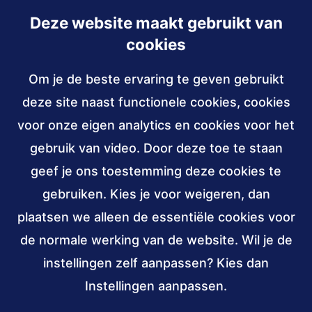
Deze website maakt gebruikt van
Inschrijven
cookies
Om je de beste ervaring te geven gebruikt
Contact
deze site naast functionele cookies, cookies
030 - 239 82 70
voor onze eigen analytics en cookies voor het
gebruik van video. Door deze toe te staan
info@accessibility.nl
(verzendt
email)
geef je ons toestemming deze cookies te
gebruiken. Kies je voor weigeren, dan
Sociale
LinkedIn
YouTube
media
plaatsen we alleen de essentiële cookies voor
van
van
de normale werking van de website. Wil je de
Stichting
Stichting
Verbonden
ANBI,
W3C
instellingen zelf aanpassen? Kies dan
Accessibility
Accessibility
aan
public
membership
Instellingen aanpassen.
(externe
(externe
benefit
link)
link)