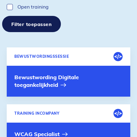
Open training
Filter toepassen
Resultaten:
DIGITALE
BEWUSTWORDINGSSESSIE
Training
OMGEVING
Bewustwording Digitale
toegankelijkheid
DIGITALE
TRAINING INCOMPANY
OMGEVING
WCAG Specialist