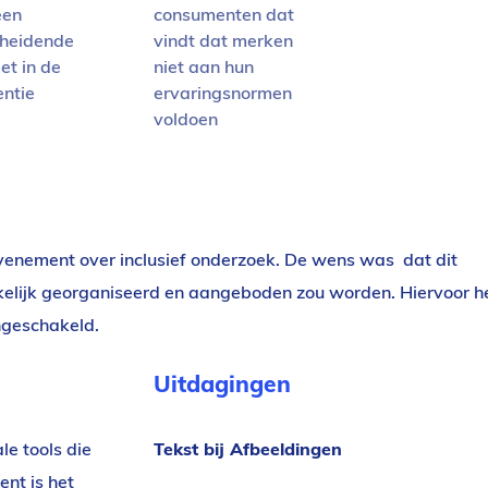
een
consumenten dat
heidende
vindt dat merken
iet in de
niet aan hun
entie
ervaringsnormen
voldoen
evenement over inclusief onderzoek. De wens was dat dit
kelijk georganiseerd en aangeboden zou worden. Hiervoor 
ingeschakeld.
Uitdagingen
le tools die
Tekst bij Afbeeldingen
nt is het