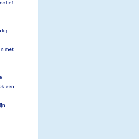
natief
dig.
en met
e
ok een
ijn