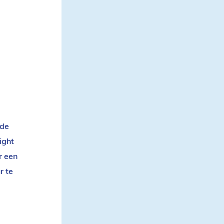
 de
ight
r een
r te