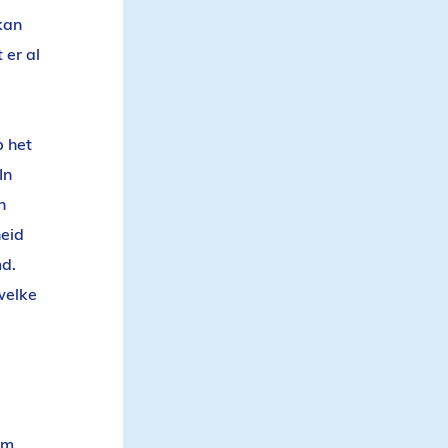
kan
 er al
p het
In
n
heid
md.
welke
om