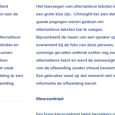
heid
Het toevoegen van alternatieve teksten 
ren aan de
een grote klus zijn. UXinsight liet zien dat
goede pogingen waren gedaan om
alternatieve teksten toe te voegen.
lternatieve
Bijvoorbeeld de naam van een spreker o
blinden en
evenement bij de foto van deze persoon. 
 kunnen
sommige gevallen ontbrak echter nog ee
door
alternatieve tekst en werd de aanwezig
at vaak
van de afbeelding zonder inhoud benoe
ding te zien
Een gebruiker weet op dat moment niet 
beelding
informatie de afbeelding bevat.
Kleurcontrast
Een hoog kleurcontrast helpt bezoekers 