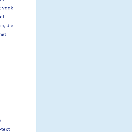
t vaak
let
en, die
het
e
-text