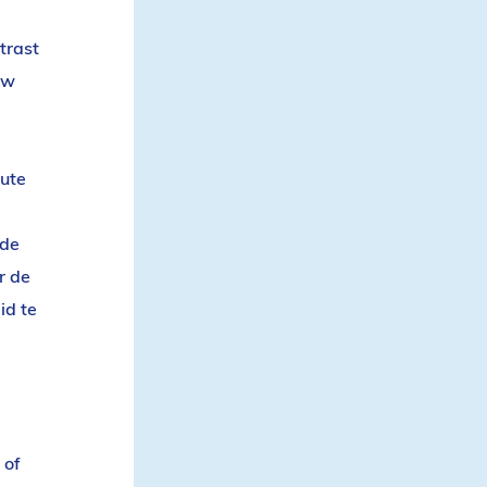
trast
uw
oute
ode
r de
id te
 of