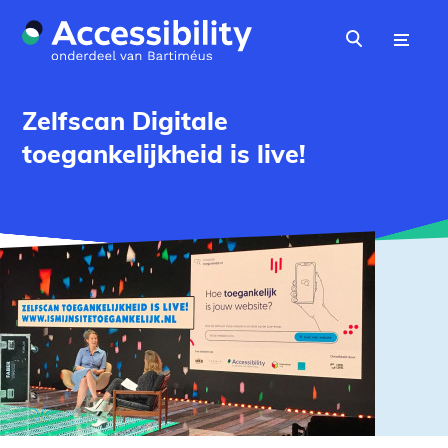
Naar hoofdinhoud
Menu
Zoeken
Zelfscan Digitale
toegankelijkheid is live!