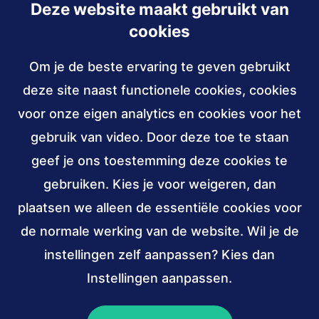
Deze website maakt gebruikt van
Inschrijven
cookies
Om je de beste ervaring te geven gebruikt
Contact
deze site naast functionele cookies, cookies
030 - 239 82 70
voor onze eigen analytics en cookies voor het
gebruik van video. Door deze toe te staan
info@accessibility.nl
(verzendt
email)
geef je ons toestemming deze cookies te
gebruiken. Kies je voor weigeren, dan
Sociale
LinkedIn
YouTube
media
plaatsen we alleen de essentiële cookies voor
van
van
de normale werking van de website. Wil je de
Stichting
Stichting
Verbonden
ANBI,
W3C
instellingen zelf aanpassen? Kies dan
Accessibility
Accessibility
aan
public
membership
Instellingen aanpassen.
(externe
(externe
benefit
link)
link)
institutions