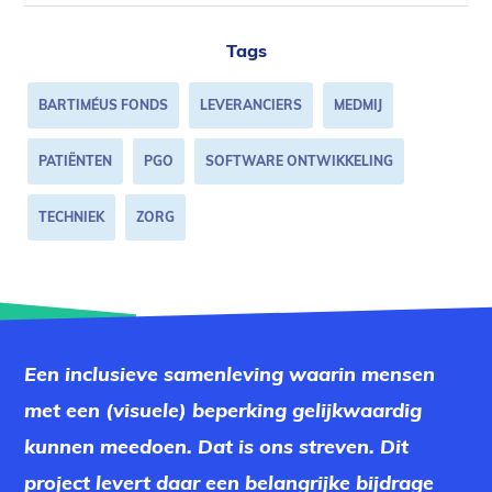
link)
Tags
BARTIMÉUS FONDS
LEVERANCIERS
MEDMIJ
PATIËNTEN
PGO
SOFTWARE ONTWIKKELING
TECHNIEK
ZORG
Een inclusieve samenleving waarin mensen
met een (visuele) beperking gelijkwaardig
kunnen meedoen. Dat is ons streven. Dit
project levert daar een belangrijke bijdrage