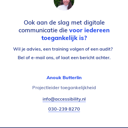
Ook aan de slag met digitale
communicatie die
voor iedereen
toegankelijk is?
Wil je advies, een training volgen of een audit?
Bel of e-mail ons, of laat een bericht achter.
Anouk Butterlin
Functietitel:
Projectleider toegankelijkheid
E-
info@accessibility.nl
(verzendt
mail:
email)
Telefoonnummer:
030-239 8270